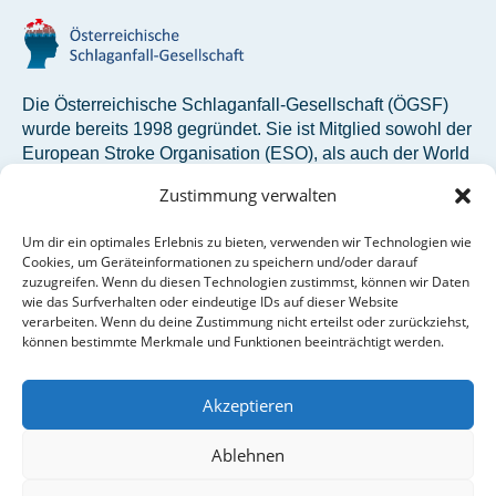
Die Österreichische Schlaganfall-Gesellschaft (ÖGSF)
wurde bereits 1998 gegründet. Sie ist Mitglied sowohl der
European Stroke Organisation (ESO), als auch der World
Stroke Organization (WSO).
Zustimmung verwalten
Um dir ein optimales Erlebnis zu bieten, verwenden wir Technologien wie
Österreichische Schlaganfall-Gesellschaft
Cookies, um Geräteinformationen zu speichern und/oder darauf
Siebensterngasse 31/8
zuzugreifen. Wenn du diesen Technologien zustimmst, können wir Daten
1070 Wien
wie das Surfverhalten oder eindeutige IDs auf dieser Website
verarbeiten. Wenn du deine Zustimmung nicht erteilst oder zurückziehst,
können bestimmte Merkmale und Funktionen beeinträchtigt werden.
oegsf@studio12.at
+43 1 890 34 74 – 910
Akzeptieren
Ablehnen