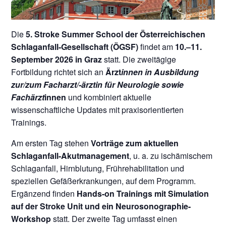
Die
5. Stroke Summer School der Österreichischen
Schlaganfall-Gesellschaft (ÖGSF)
findet am
10.–11.
September 2026 in Graz
statt. Die zweitägige
Fortbildung richtet sich an
Ärzt
innen in Ausbildung
zur/zum Facharzt/-ärztin für Neurologie sowie
Fachärzt
innen
und kombiniert aktuelle
wissenschaftliche Updates mit praxisorientierten
Trainings.
Am ersten Tag stehen
Vorträge zum aktuellen
Schlaganfall-Akutmanagement
, u. a. zu ischämischem
Schlaganfall, Hirnblutung, Frührehabilitation und
speziellen Gefäßerkrankungen, auf dem Programm.
Ergänzend finden
Hands-on Trainings mit Simulation
auf der Stroke Unit und ein Neurosonographie-
Workshop
statt. Der zweite Tag umfasst einen