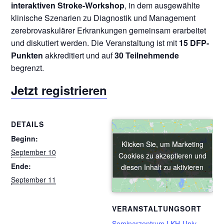
interaktiven Stroke-Workshop
, in dem ausgewählte
klinische Szenarien zu Diagnostik und Management
zerebrovaskulärer Erkrankungen gemeinsam erarbeitet
und diskutiert werden. Die Veranstaltung ist mit
15 DFP-
Punkten
akkreditiert und auf
30 Teilnehmende
begrenzt.
Jetzt registrieren
DETAILS
Beginn:
Klicken Sie, um Marketing
Klicken Sie, um Marketing
September 10
Cookies zu akzeptieren und
Cookies zu akzeptieren und
Ende:
diesen Inhalt zu aktivieren
diesen Inhalt zu aktivieren
September 11
VERANSTALTUNGSORT
Seminarzentrum LKH-Univ.