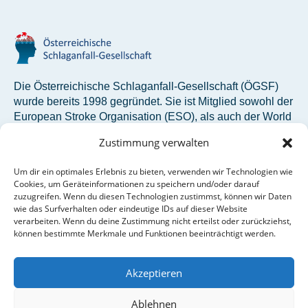
Die Österreichische Schlaganfall-Gesellschaft (ÖGSF)
wurde bereits 1998 gegründet. Sie ist Mitglied sowohl der
European Stroke Organisation (ESO), als auch der World
Stroke Organization (WSO).
Zustimmung verwalten
Um dir ein optimales Erlebnis zu bieten, verwenden wir Technologien wie
Österreichische Schlaganfall-Gesellschaft
Cookies, um Geräteinformationen zu speichern und/oder darauf
Siebensterngasse 31/8
zuzugreifen. Wenn du diesen Technologien zustimmst, können wir Daten
1070 Wien
wie das Surfverhalten oder eindeutige IDs auf dieser Website
verarbeiten. Wenn du deine Zustimmung nicht erteilst oder zurückziehst,
oegsf@studio12.at
können bestimmte Merkmale und Funktionen beeinträchtigt werden.
+43 1 890 34 74 – 910
Akzeptieren
Ablehnen