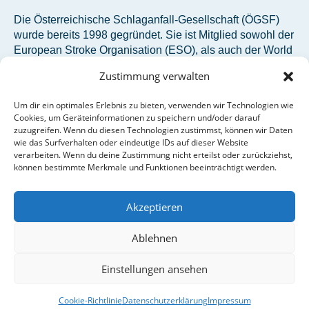
Die Österreichische Schlaganfall-Gesellschaft (ÖGSF)
wurde bereits 1998 gegründet. Sie ist Mitglied sowohl der
European Stroke Organisation (ESO), als auch der World
Stroke Organization (WSO).
Zustimmung verwalten
Um dir ein optimales Erlebnis zu bieten, verwenden wir Technologien wie
Österreichische Schlaganfall-Gesellschaft
Cookies, um Geräteinformationen zu speichern und/oder darauf
Siebensterngasse 31/8
zuzugreifen. Wenn du diesen Technologien zustimmst, können wir Daten
1070 Wien
wie das Surfverhalten oder eindeutige IDs auf dieser Website
verarbeiten. Wenn du deine Zustimmung nicht erteilst oder zurückziehst,
oegsf@studio12.at
können bestimmte Merkmale und Funktionen beeinträchtigt werden.
+43 1 890 34 74 – 910
Akzeptieren
Ablehnen
Einstellungen ansehen
© 2026 ÖGSF - alle Rechte vorbehalten
Impressum
|
Datenschutz
Cookie-Richtlinie
Datenschutzerklärung
Impressum